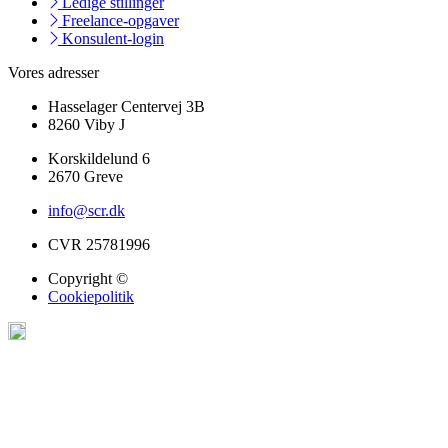
Ledige stillinger
Freelance-opgaver
Konsulent-login
Vores adresser
Hasselager Centervej 3B
8260 Viby J
Korskildelund 6
2670 Greve
info@scr.dk
CVR 25781996
Copyright ©
Cookiepolitik