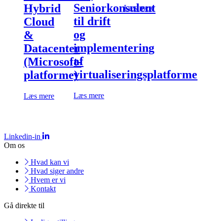
Seniorkonsulent
Hybrid
Læs mere
til drift
Cloud
og
&
implementering
Datacenter
af
(Microsoft-
virtualiseringsplatforme
platforme)
Læs mere
Læs mere
Linkedin-in
Om os
Hvad kan vi
Hvad siger andre
Hvem er vi
Kontakt
Gå direkte til