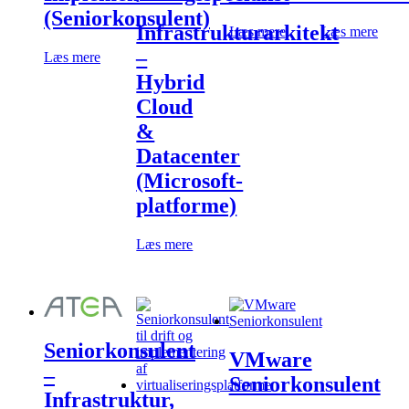
(Seniorkonsulent)
Infrastrukturarkitekt
Læs mere
Læs mere
–
Læs mere
Hybrid
Cloud
&
Datacenter
(Microsoft-
platforme)
Læs mere
Seniorkonsulent
VMware
–
Seniorkonsulent
Infrastruktur,