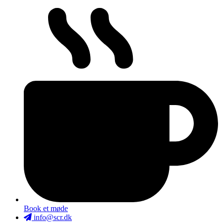
Book et møde
info@scr.dk