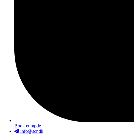
Book et møde
info@scr.dk