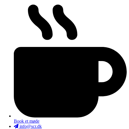
Book et møde
info@scr.dk