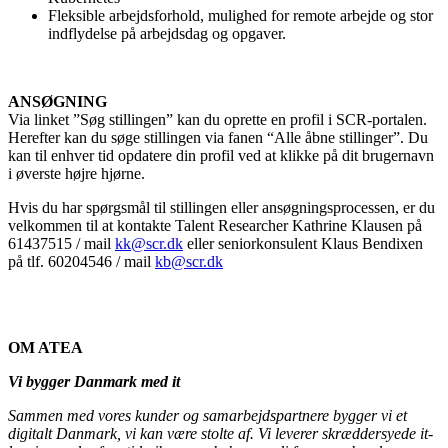
Fleksible arbejdsforhold, mulighed for remote arbejde og stor
indflydelse på arbejdsdag og opgaver.
ANSØGNING
Via linket ”Søg stillingen” kan du oprette en profil i SCR-portalen.
Herefter kan du søge stillingen via fanen “Alle åbne stillinger”. Du
kan til enhver tid opdatere din profil ved at klikke på dit brugernavn
i øverste højre hjørne.
Hvis du har spørgsmål til stillingen eller ansøgningsprocessen, er du
velkommen til at kontakte Talent Researcher Kathrine Klausen på
61437515 / mail
kk@scr.dk
eller seniorkonsulent Klaus Bendixen
på tlf. 60204546 / mail
kb@scr.dk
OM ATEA
Vi bygger Danmark med it
Sammen med vores kunder og samarbejdspartnere bygger vi et
digitalt Danmark, vi kan være stolte af. Vi leverer skræddersyede it-