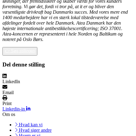
løsninger, der fremtidssikrer og skaber værdi for vores kunders
forretning. Vi gør det, fordi vi tror på, at it er og bliver den
væsentligste drivkraft bag Danmarks succes. Med vores mere end
1400 medarbejdere har vi en stærk lokal tilstedeværelse med
afdelinger fordelt over hele Danmark. Atea Danmark har den
højeste internationale antibestikkelsescertificering; ISO 37001.
Atea-koncernen er repræsenteret i hele Norden og Baltikum og
noteret på Oslo Børs.
👉 Søg stillingen
Del denne stilling
LinkedIn
Email
Print
Linkedin-in
Om os
Hvad kan vi
Hvad siger andre
Hvem er vi