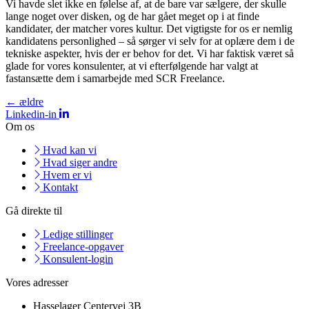
Vi havde slet ikke en følelse af, at de bare var sælgere, der skulle
lange noget over disken, og de har gået meget op i at finde
kandidater, der matcher vores kultur. Det vigtigste for os er nemlig
kandidatens personlighed – så sørger vi selv for at oplære dem i de
tekniske aspekter, hvis der er behov for det. Vi har faktisk været så
glade for vores konsulenter, at vi efterfølgende har valgt at
fastansætte dem i samarbejde med SCR Freelance.
←
ældre
Linkedin-in
Om os
Hvad kan vi
Hvad siger andre
Hvem er vi
Kontakt
Gå direkte til
Ledige stillinger
Freelance-opgaver
Konsulent-login
Vores adresser
Hasselager Centervej 3B