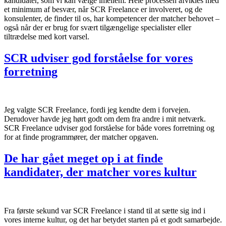
kandidater, som vi kan vælge imellem. Hele processen afvikles med
et minimum af besvær, når SCR Freelance er involveret, og de
konsulenter, de finder til os, har kompetencer der matcher behovet –
også når der er brug for svært tilgængelige specialister eller
tiltrædelse med kort varsel.
SCR udviser god forståelse for vores
forretning
Jeg valgte SCR Freelance, fordi jeg kendte dem i forvejen.
Derudover havde jeg hørt godt om dem fra andre i mit netværk.
SCR Freelance udviser god forståelse for både vores forretning og
for at finde programmører, der matcher opgaven.
De har gået meget op i at finde
kandidater, der matcher vores kultur
Fra første sekund var SCR Freelance i stand til at sætte sig ind i
vores interne kultur, og det har betydet starten på et godt samarbejde.