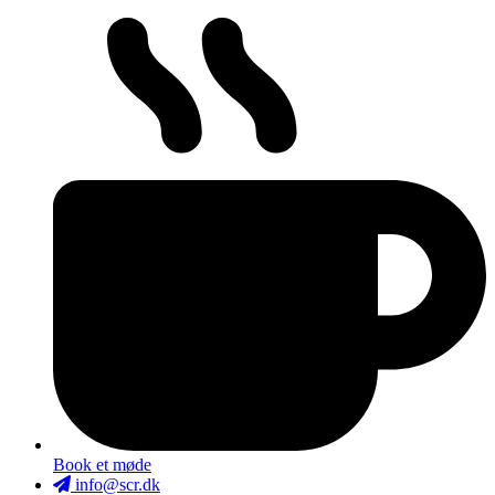
Book et møde
info@scr.dk