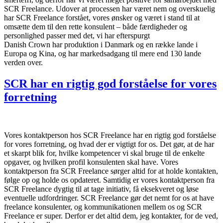
SCR Freelance. Udover at processen har været nem og overskuelig
har SCR Freelance forstået, vores ønsker og været i stand til at
omsætte dem til den rette konsulent – både færdigheder og
personlighed passer med det, vi har efterspurgt
Danish Crown har produktion i Danmark og en række lande i
Europa og Kina, og har markedsadgang til mere end 130 lande
verden over.
SCR har en rigtig god forståelse for vores
forretning
Vores kontaktperson hos SCR Freelance har en rigtig god forståelse
for vores forretning, og hvad der er vigtigt for os. Det gør, at de har
et skarpt blik for, hvilke kompetencer vi skal bruge til de enkelte
opgaver, og hvilken profil konsulenten skal have. Vores
kontaktperson fra SCR Freelance sørger altid for at holde kontakten,
følge op og holde os opdateret. Samtidig er vores kontaktperson fra
SCR Freelance dygtig til at tage initiativ, få eksekveret og løse
eventuelle udfordringer. SCR Freelance gør det nemt for os at have
freelance konsulenter, og kommunikationen mellem os og SCR
Freelance er super. Derfor er det altid dem, jeg kontakter, for de ved,