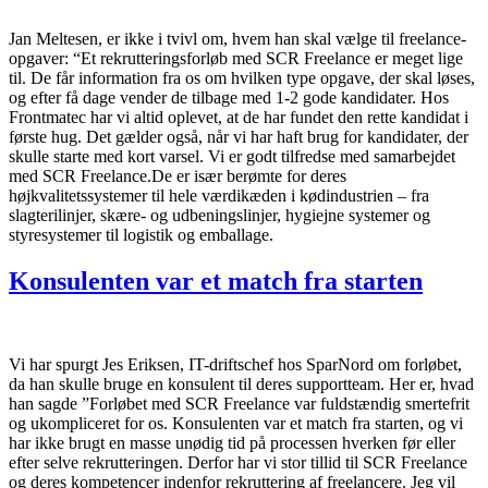
Jan Meltesen, er ikke i tvivl om, hvem han skal vælge til freelance-
opgaver: “Et rekrutteringsforløb med SCR Freelance er meget lige
til. De får information fra os om hvilken type opgave, der skal løses,
og efter få dage vender de tilbage med 1-2 gode kandidater. Hos
Frontmatec har vi altid oplevet, at de har fundet den rette kandidat i
første hug. Det gælder også, når vi har haft brug for kandidater, der
skulle starte med kort varsel. Vi er godt tilfredse med samarbejdet
med SCR Freelance.De er især berømte for deres
højkvalitetssystemer til hele værdikæden i kødindustrien – fra
slagterilinjer, skære- og udbeningslinjer, hygiejne systemer og
styresystemer til logistik og emballage.
Konsulenten var et match fra starten
Vi har spurgt Jes Eriksen, IT-driftschef hos SparNord om forløbet,
da han skulle bruge en konsulent til deres supportteam. Her er, hvad
han sagde ”Forløbet med SCR Freelance var fuldstændig smertefrit
og ukompliceret for os. Konsulenten var et match fra starten, og vi
har ikke brugt en masse unødig tid på processen hverken før eller
efter selve rekrutteringen. Derfor har vi stor tillid til SCR Freelance
og deres kompetencer indenfor rekruttering af freelancere. Jeg vil