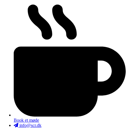
Book et møde
info@scr.dk