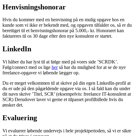
Henvisningshonorar
Hvis du kommer med en henvisning på en mulig opgave hos en
kunde som vi ikke er bekendt med, og opgaven tilfalder os, så er du
berettiget til et henvisningshonorar på 5.000,- kr. Honoraret kan
faktureres til os 30 dage efter den nye konsulent er startet.
LinkedIn
Vi håber du har lyst til at følge med på vores side ’SCRDK’.
Følg/connect med os lige
her
så har du mulighed for at se de nye
freelance-opgaver vi løbende lægger op.
Du er meget velkommen til at skrive på din egen LinkedIn-profil at
du er ude på den pågældende opgave via os. I så fald kan du under
dit navn skrive ’Titel, SCR’ (eksempelvis: freelance IT-konsulent at
SCR) Derudover laver vi gerne et tilpasset profilbillede hvis du
ønsker det.
Evaluering
Vi evaluerer løbende undervejs i hele projektperioden, så vi er sikre