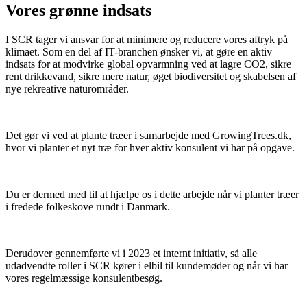
Vores grønne indsats
I SCR tager vi ansvar for at minimere og reducere vores aftryk på
klimaet. Som en del af IT-branchen ønsker vi, at gøre en aktiv
indsats for at modvirke global opvarmning ved at lagre CO2, sikre
rent drikkevand, sikre mere natur, øget biodiversitet og skabelsen af
nye rekreative naturområder.
Det gør vi ved at plante træer i samarbejde med GrowingTrees.dk,
hvor vi planter et nyt træ for hver aktiv konsulent vi har på opgave.
Du er dermed med til at hjælpe os i dette arbejde når vi planter træer
i fredede folkeskove rundt i Danmark.
Derudover gennemførte vi i 2023 et internt initiativ, så alle
udadvendte roller i SCR kører i elbil til kundemøder og når vi har
vores regelmæssige konsulentbesøg.