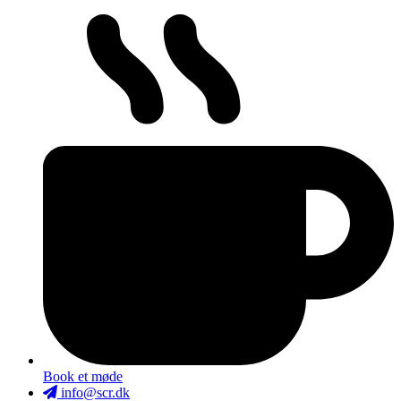
Book et møde
info@scr.dk