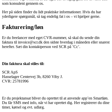
som konsulent gennem os.
Her på siden finder du lidt praktiske informationer. Hvis du har
yderligere spørgsmål, så tag endelig fat i os – vi hjælper gerne.
Fakturering/løn
Er du freelancer med eget CVR-nummer, så skal du sende din
faktura til invoice@scr.dk den sidste hverdag i måneden eller snarest
herefter. Sæt din kontaktperson ved SCR på ’Cc’.
Din faktura skal stiles til:
SCR ApS
Hasselager Centervej 3b, 8260 Viby J.
CVR: 25781996
Er du projektansat bliver du oprettet til at anvende app’en Smartløn.
Du får SMS med info, når vi har oprettet dig. Her registrerer du dine
timer, kørsel og evt. udlæg.