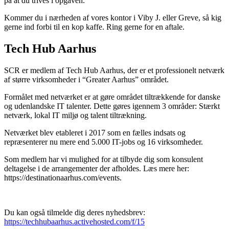
på at du trives i opgaven.
Kommer du i nærheden af vores kontor i Viby J. eller Greve, så kig
gerne ind forbi til en kop kaffe. Ring gerne for en aftale.
Tech Hub Aarhus
SCR er medlem af Tech Hub Aarhus, der er et professionelt netværk
af større virksomheder i “Greater Aarhus” området.
Formålet med netværket er at gøre området tiltrækkende for danske
og udenlandske IT talenter. Dette gøres igennem 3 områder: Stærkt
netværk, lokal IT miljø og talent tiltrækning.
Netværket blev etableret i 2017 som en fælles indsats og
repræsenterer nu mere end 5.000 IT-jobs og 16 virksomheder.
Som medlem har vi mulighed for at tilbyde dig som konsulent
deltagelse i de arrangementer der afholdes. Læs mere her:
https://destinationaarhus.com/events.
Du kan også tilmelde dig deres nyhedsbrev:
https://techhubaarhus.activehosted.com/f/15