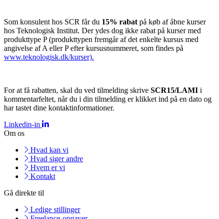
Som konsulent hos SCR får du
15% rabat
på køb af åbne kurser
hos Teknologisk Institut. Der ydes dog ikke rabat på kurser med
produkttype P (produkttypen fremgår af det enkelte kursus med
angivelse af A eller P efter kursusnummeret, som findes på
www.teknologisk.dk/kurser).
For at få rabatten, skal du ved tilmelding skrive
SCR15/LAMI
i
kommentarfeltet, når du i din tilmelding er klikket ind på en dato og
har tastet dine kontaktinformationer.
Linkedin-in
Om os
Hvad kan vi
Hvad siger andre
Hvem er vi
Kontakt
Gå direkte til
Ledige stillinger
Freelance-opgaver