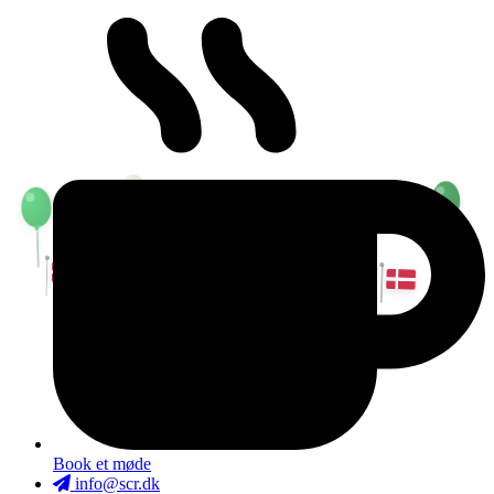
Book et møde
info@scr.dk