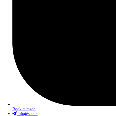
Book et møde
info@scr.dk